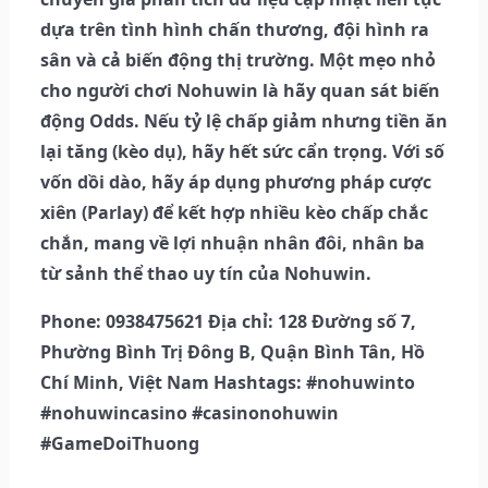
dựa trên tình hình chấn thương, đội hình ra
sân và cả biến động thị trường. Một mẹo nhỏ
cho người chơi Nohuwin là hãy quan sát biến
động Odds. Nếu tỷ lệ chấp giảm nhưng tiền ăn
lại tăng (kèo dụ), hãy hết sức cẩn trọng. Với số
vốn dồi dào, hãy áp dụng phương pháp cược
xiên (Parlay) để kết hợp nhiều kèo chấp chắc
chắn, mang về lợi nhuận nhân đôi, nhân ba
từ sảnh thể thao uy tín của Nohuwin.
Phone: 0938475621 Địa chỉ: 128 Đường số 7,
Phường Bình Trị Đông B, Quận Bình Tân, Hồ
Chí Minh, Việt Nam Hashtags: #nohuwinto
#nohuwincasino #casinonohuwin
#GameDoiThuong