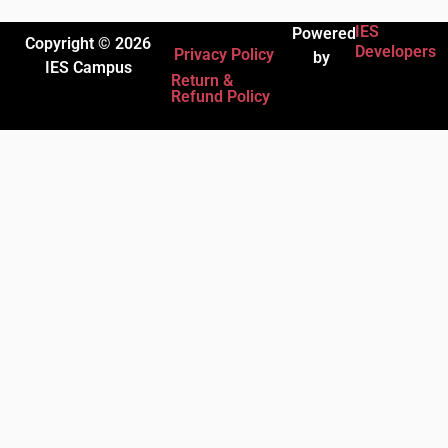
IES
Powered
Copyright © 2026
Developers
Privacy Policy
by
IES Campus
Return &
Refund Policy