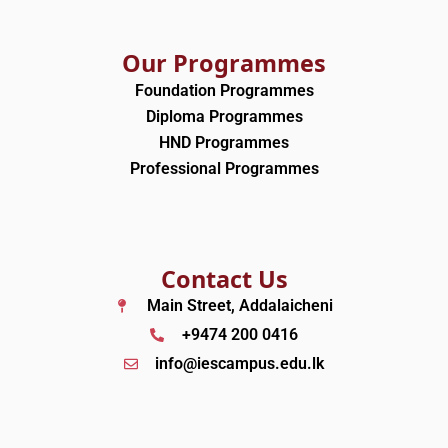
Our Programmes
Foundation Programmes
Diploma Programmes
HND Programmes
Professional Programmes
Contact Us
Main Street, Addalaicheni
+9474 200 0416
info@iescampus.edu.lk