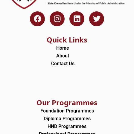
F
I
L
T
a
n
i
w
c
s
n
i
e
t
k
t
Quick Links
b
a
e
t
Home
o
g
d
e
About
o
r
i
r
Contact Us
k
a
n
m
Our Programmes
Foundation Programmes
Diploma Programmes
HND Programmes