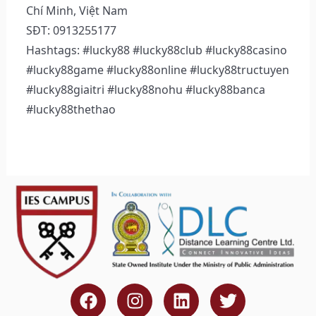
Chí Minh, Việt Nam
SĐT: 0913255177
Hashtags: #lucky88 #lucky88club #lucky88casino
#lucky88game #lucky88online #lucky88tructuyen
#lucky88giaitri #lucky88nohu #lucky88banca
#lucky88thethao
F
I
L
T
a
n
i
w