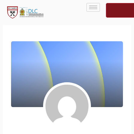
Skip
to
content