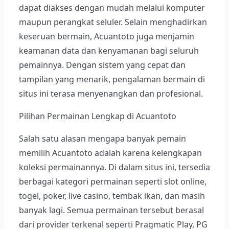
dapat diakses dengan mudah melalui komputer
maupun perangkat seluler. Selain menghadirkan
keseruan bermain, Acuantoto juga menjamin
keamanan data dan kenyamanan bagi seluruh
pemainnya. Dengan sistem yang cepat dan
tampilan yang menarik, pengalaman bermain di
situs ini terasa menyenangkan dan profesional.
Pilihan Permainan Lengkap di Acuantoto
Salah satu alasan mengapa banyak pemain
memilih Acuantoto adalah karena kelengkapan
koleksi permainannya. Di dalam situs ini, tersedia
berbagai kategori permainan seperti slot online,
togel, poker, live casino, tembak ikan, dan masih
banyak lagi. Semua permainan tersebut berasal
dari provider terkenal seperti Pragmatic Play, PG