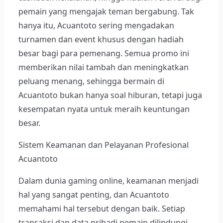
pemain yang mengajak teman bergabung. Tak
hanya itu, Acuantoto sering mengadakan
turnamen dan event khusus dengan hadiah
besar bagi para pemenang. Semua promo ini
memberikan nilai tambah dan meningkatkan
peluang menang, sehingga bermain di
Acuantoto bukan hanya soal hiburan, tetapi juga
kesempatan nyata untuk meraih keuntungan
besar.
Sistem Keamanan dan Pelayanan Profesional
Acuantoto
Dalam dunia gaming online, keamanan menjadi
hal yang sangat penting, dan Acuantoto
memahami hal tersebut dengan baik. Setiap
transaksi dan data pribadi pemain dilindungi