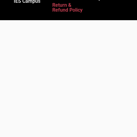
IES Campus
Return &
Refund Policy