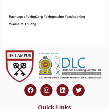
Hashtags : #oking1org #okingcasino #casinooking
#GameDoiThuong
F
I
L
T
a
n
i
w
c
s
n
i
e
t
k
t
Quick Links