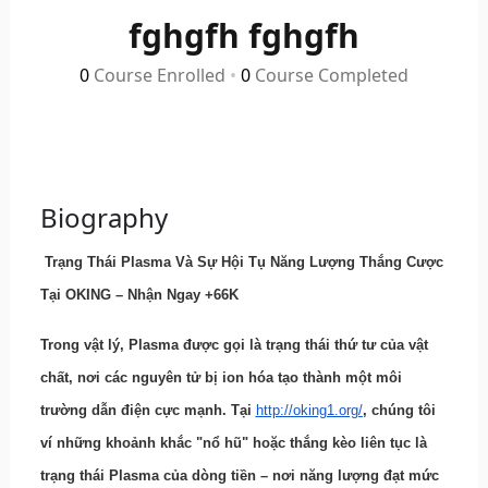
fghgfh fghgfh
0
Course Enrolled
•
0
Course Completed
Biography
Trạng Thái Plasma Và Sự Hội Tụ Năng Lượng Thắng Cược
Tại OKING – Nhận Ngay +66K
Trong vật lý, Plasma được gọi là trạng thái thứ tư của vật
chất, nơi các nguyên tử bị ion hóa tạo thành một môi
trường dẫn điện cực mạnh. Tại
http://oking1.org/
, chúng tôi
ví những khoảnh khắc "nổ hũ" hoặc thắng kèo liên tục là
trạng thái Plasma của dòng tiền – nơi năng lượng đạt mức