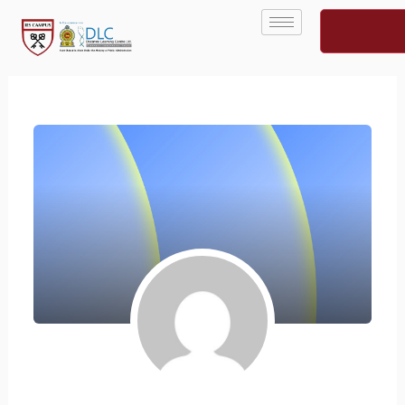
Skip
to
content