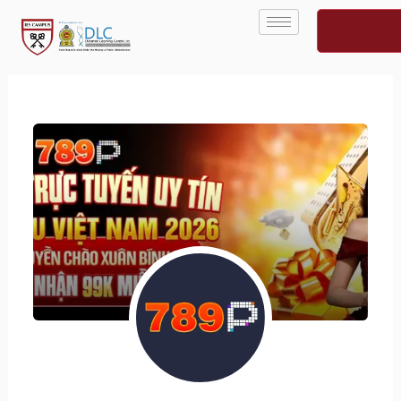
Skip
to
content