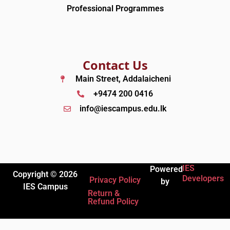
Professional Programmes
Contact Us
Main Street, Addalaicheni
+9474 200 0416
info@iescampus.edu.lk
IES
Powered
Copyright © 2026
Developers
Privacy Policy
by
IES Campus
Return &
Refund Policy